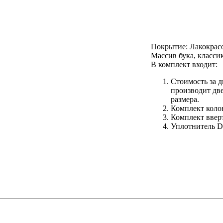
Покрытие: Лакокрасо
Массив бука, классик
В комплект входит:
Стоимость за д
производит две
размера.
Комплект колон
Комплект ввер
Уплотнитель De