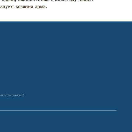
радуют хозяина дома.
ам обращаться?*