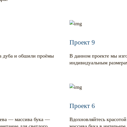
Проект 9
ва дуба и обшили проёмы
В данном проекте мы изго
индивидуальным размера
Проект 6
рева — массива бука —
Вдохновляйтесь красотой 
четание для светлого
массива бука в интерьере.