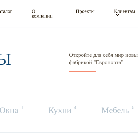
аталог
О
Проекты
Клиентам
компании
Ы
Откройте для себя мир новы
фабрикой "Европорта"
1
4
6
Окна
Кухни
Мебель